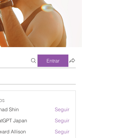
Entrar
os
had Shin
Seguir
atGPT Japan
Seguir
ard Allison
Seguir