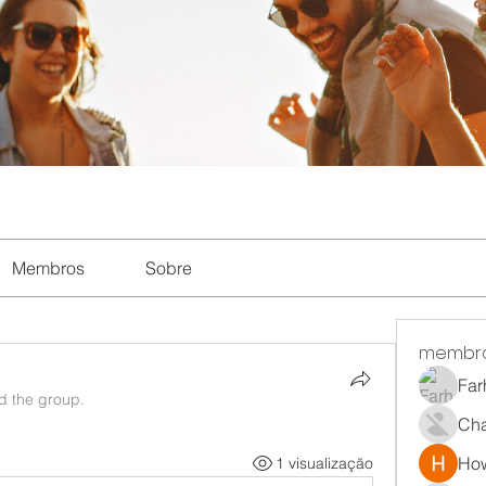
Membros
Sobre
membr
Far
ed the group.
Ch
How
1 visualização