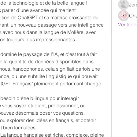
de la technologie et de la belle langue ! 
Jer
s parler d'une avancée qui me tient 
Ch
ution de ChatGPT et sa maîtrise croissante du 
Ver todo
urnant, un nouveau passage vers une intelligence 
er avec nous dans la langue de Molière, avec 
ion toujours plus impressionnantes.
ominé le paysage de l'IA, et c'est tout à fait 
 la quantité de données disponibles dans 
ous, francophones, cela signifiait parfois une 
ce, ou une subtilité linguistique qui pouvait 
hatGPT Français" pleinement performant change 
 besoin d'être bilingue pour interagir 
 vous soyez étudiant, professionnel, ou 
pouvez désormais poser vos questions, 
 explorer des idées en français, et obtenir 
t bien formulées.
 La langue française est riche, complexe, pleine 