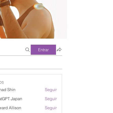
Entrar
os
had Shin
Seguir
atGPT Japan
Seguir
ard Allison
Seguir