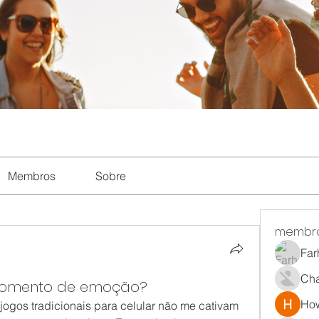
Membros
Sobre
membr
Far
Ch
momento de emoção?
How
ogos tradicionais para celular não me cativam 