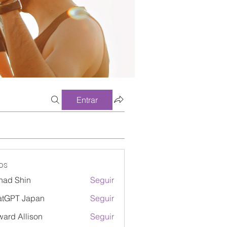
Entrar
os
had Shin
Seguir
atGPT Japan
Seguir
ard Allison
Seguir