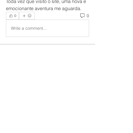
Toda vez que visito o site, uma nova e 
emocionante aventura me aguarda.
0
0
Write a comment...
Informações
Bem-vindo ao grupo! Você pode se
conectar com outros membros
...
Leia Mais
membros
Farhad Shin
Seguir
ChatGPT Japan
Seguir
Howard Allison
Seguir