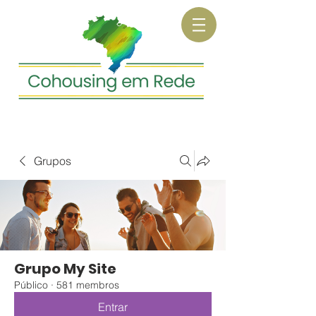
Grupos
Grupo My Site
Público
·
581 membros
Entrar