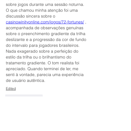
sobre jogos durante uma sessão noturna. 
O que chamou minha atenção foi uma 
discussão sincera sobre o 
casinowinityonline.com/jogos/72-fortunes/
 , 
acompanhada de observações genuínas 
sobre o preenchimento gradiente da trilha 
deslizante e a progressão da cor de fundo 
do intervalo para jogadores brasileiros. 
Nada exagerado sobre a perfeição do 
estilo da trilha ou o brilhantismo do 
tratamento gradiente. O tom realista foi 
apreciado. Quando terminei de ler, me 
senti à vontade, parecia uma experiência 
de usuário autêntica.
Edited
Like
Reply
Informações
Bem-vindo ao grupo! Você pode se
conectar com outros membros
...