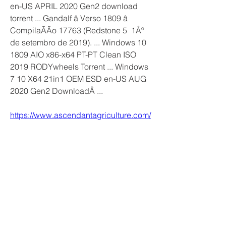
en-US APRIL 2020 Gen2 download 
torrent ... Gandalf â Verso 1809 â 
CompilaÃÃo 17763 (Redstone 5  1Âº 
de setembro de 2019). ... Windows 10 
1809 AIO x86-x64 PT-PT Clean ISO 
2019 RODYwheels Torrent ... Windows 
7 10 X64 21in1 OEM ESD en-US AUG 
2020 Gen2 DownloadÂ ... 
https://www.ascendantagriculture.com/
group/gardening-for-
beginners/discussion/ff3617df-2858-
4012-b12e-6b77b130cd79
0
0
Write a comment...