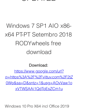
Windows 7 SP1 AIO x86-
x64 PT-PT Setembro 2018 
RODYwheels free 
download
Download: 
https://www.google.com/url?
q=https%3A%2F%2Fvittuv.com%2F2tZ
0Wp&sa=D&sntz=1&usg=AOvVaw1o
xVTWSAAi1QdToEsZCm1u
Windows 10 Pro X64 incl Office 2019 