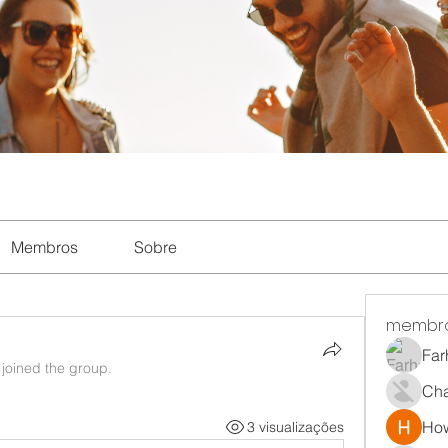
Membros
Sobre
membr
Far
·
joined the group.
Ch
How
3 visualizações