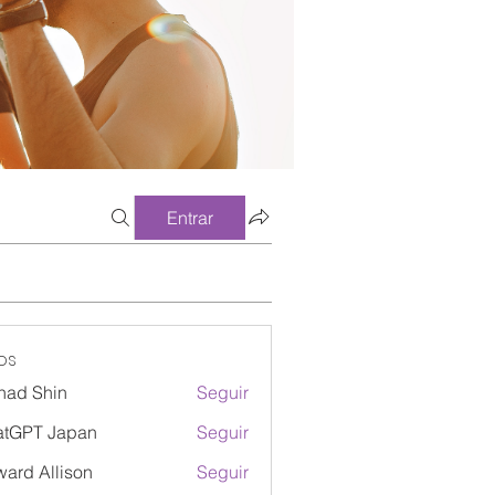
Entrar
os
had Shin
Seguir
atGPT Japan
Seguir
ard Allison
Seguir