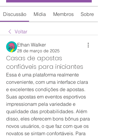
Discussão
Mídia
Membros
Sobre
Voltar
Ethan Walker
28 de março de 2025
Casas de apostas
confiáveis para iniciantes
Essa é uma plataforma realmente 
conveniente, com uma interface clara 
e excelentes condições de apostas. 
Suas apostas em eventos esportivos 
impressionam pela variedade e 
qualidade das probabilidades. Além 
disso, eles oferecem bons bônus para 
novos usuários, o que faz com que os 
novatos se sintam confortáveis. Para 