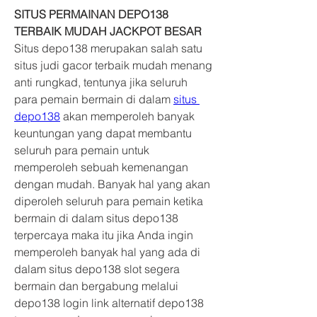
SITUS PERMAINAN DEPO138 
TERBAIK MUDAH JACKPOT BESAR
Situs depo138 merupakan salah satu 
situs judi gacor terbaik mudah menang 
anti rungkad, tentunya jika seluruh 
para pemain bermain di dalam 
situs 
depo138
 akan memperoleh banyak 
keuntungan yang dapat membantu 
seluruh para pemain untuk 
memperoleh sebuah kemenangan 
dengan mudah. Banyak hal yang akan 
diperoleh seluruh para pemain ketika 
bermain di dalam situs depo138 
terpercaya maka itu jika Anda ingin 
memperoleh banyak hal yang ada di 
dalam situs depo138 slot segera 
bermain dan bergabung melalui 
depo138 login link alternatif depo138 