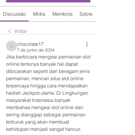
Discussão
Mídia
Membros
Sobre
Voltar
chocolate17
chocolate17
7 de junho de 2024
Jika berbicara mengeai permainan slot 
online tentunya banyak hal dapat 
dibicarakan seperti dari beragam jenis 
permainan, mencari situs slot online 
terpercaya hingga cara mendapatkan 
hadiah Jackpot utama. Di Lingkungan 
masyarakat Indonesia banyak 
membahas mengeai slot online dan 
sering dianggap sebagai permainan 
terburuk yang akan membuat 
kehidupan menjadi sangat hancur, 