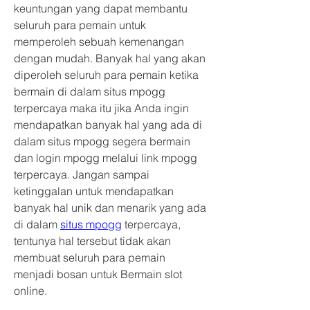
keuntungan yang dapat membantu 
seluruh para pemain untuk 
memperoleh sebuah kemenangan 
dengan mudah. Banyak hal yang akan 
diperoleh seluruh para pemain ketika 
bermain di dalam situs mpogg 
terpercaya maka itu jika Anda ingin 
mendapatkan banyak hal yang ada di 
dalam situs mpogg segera bermain 
dan login mpogg melalui link mpogg 
terpercaya. Jangan sampai 
ketinggalan untuk mendapatkan 
banyak hal unik dan menarik yang ada 
di dalam 
situs mpogg
 terpercaya, 
tentunya hal tersebut tidak akan 
membuat seluruh para pemain 
menjadi bosan untuk Bermain slot 
online.