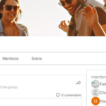
Membros
Sobre
membr
Far
ed the group.
Ch
0 comentário
How