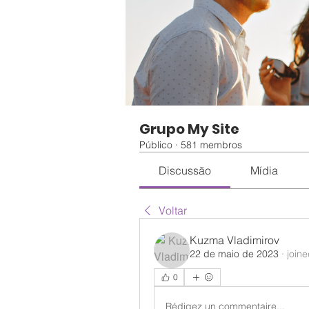
Grupo My Site
Público
·
581 membros
Discussão
Mídia
Voltar
Kuzma Vladimirov
22 de maio de 2023
·
join
0
Rédigez un commentaire...