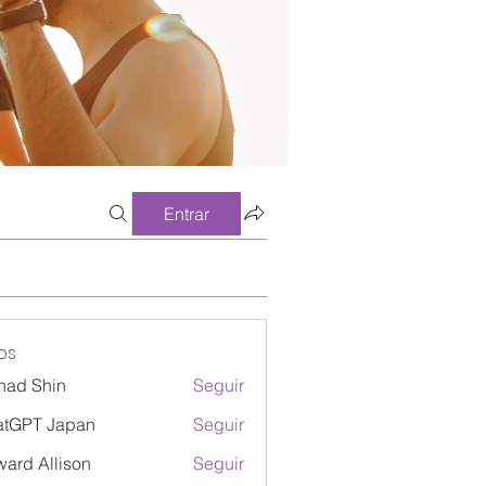
Entrar
os
had Shin
Seguir
atGPT Japan
Seguir
ard Allison
Seguir