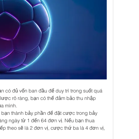
 có đủ vốn ban đầu để duy trì trong suốt quá 
 lược rõ ràng, bạn có thể đảm bảo thu nhập 
ủa mình.
bạn thành bảy phần để đặt cược trong bảy 
àng ngày từ 1 đến 64 đơn vị. Nếu bạn thua 
ếp theo sẽ là 2 đơn vị, cược thứ ba là 4 đơn vị, 