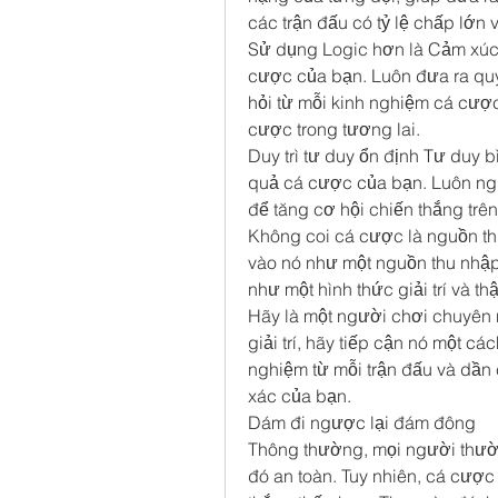
các trận đấu có tỷ lệ chấp lớn
Sử dụng Logic hơn là Cảm xúc 
cược của bạn. Luôn đưa ra quyết
hỏi từ mỗi kinh nghiệm cá cược
cược trong tương lai.
Duy trì tư duy ổn định Tư duy 
quả cá cược của bạn. Luôn ngh
để tăng cơ hội chiến thắng trên
Không coi cá cược là nguồn thu
vào nó như một nguồn thu nhập 
như một hình thức giải trí và th
Hãy là một người chơi chuyên 
giải trí, hãy tiếp cận nó một c
nghiệm từ mỗi trận đấu và dần 
xác của bạn.
Dám đi ngược lại đám đông
Thông thường, mọi người thườn
đó an toàn. Tuy nhiên, cá cược 