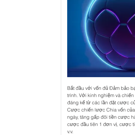
Bắt đầu với vốn đủ Đảm bảo bạn
trình. Với kinh nghiệm và chiến
đáng kể từ các lần đặt cược c
Cược chiến lược Chia vốn của 
ngày, tăng gấp đôi tiền cược h
cược đầu tiên 1 đơn vị, cược ti
v.v.