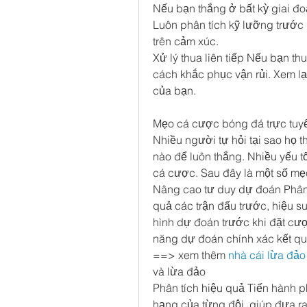
Nếu bạn thắng ở bất kỳ giai đo
Luôn phân tích kỹ lưỡng trước 
trên cảm xúc.
Xử lý thua liên tiếp Nếu bạn th
cách khắc phục vận rủi. Xem lạ
của bạn.
Mẹo cá cược bóng đá trực tuy
Nhiều người tự hỏi tại sao họ 
nào để luôn thắng. Nhiều yếu 
cá cược. Sau đây là một số mẹo
Nâng cao tư duy dự đoán Phân t
quả các trận đấu trước, hiệu su
hình dự đoán trước khi đặt cượ
năng dự đoán chính xác kết qu
==> xem thêm 
nhà cái lừa đảo
và lừa đảo
Phân tích hiệu quả Tiến hành p
hạng của từng đội, giúp đưa ra