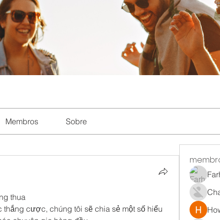
Membros
Sobre
membr
Far
Ch
ng thua
 thắng cược, chúng tôi sẽ chia sẻ một số hiểu 
How