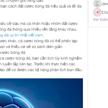
ừ các chuyên gia hàng đầu.
Jer
ạn cách đặt cược bóng đá hiệu quả và tối đa 
Ch
Ver todo
thức cờ bạc mà cá nhân hoặc nhóm đặt cược 
óng đá thông qua nhiều nền tảng khác nhau, 
g đá uy tín nhất việt nam
.
ược khác, cá cược bóng đá có thể phức tạp 
uan và thiếu cơ sở so sánh đơn giản.
á cược bóng đá
cá cược bóng đá, bạn cần tích lũy kinh nghiệm 
h luyện tập liên tục. Trước khi thực hiện các 
đọc để có được các kỹ năng phân tích ban đầu.