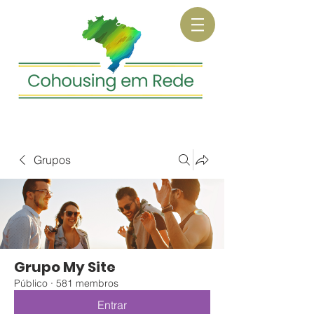
Grupos
Grupo My Site
Público
·
581 membros
Entrar