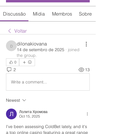
Discussão
Mídia
Membros
Sobre
Voltar
dilonakiovana
dilonakiovana
14 de setembro de 2025
·
joined
the group.
0
2
13
Write a comment...
Newest
Лолита Хромова
Oct 15, 2025
I've been assessing ColdBet lately, and it's 
a top online casino featuring a great range 