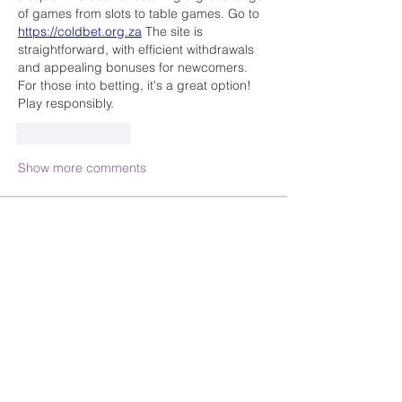
of games from slots to table games. Go to 
https://coldbet.org.za
 The site is 
straightforward, with efficient withdrawals 
and appealing bonuses for newcomers. 
For those into betting, it's a great option! 
Play responsibly.
Like
Reply
Show more comments
Informações
Bem-vindo ao grupo! Você pode se
conectar com outros membros
...
Leia Mais
membros
Farhad Shin
Seguir
ChatGPT Japan
Seguir