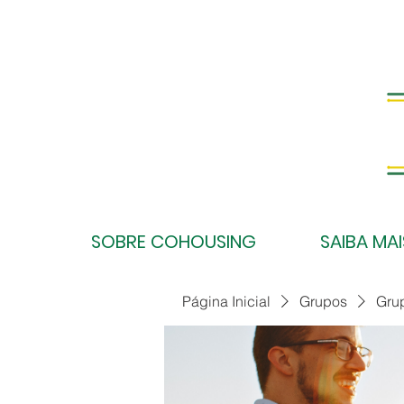
SOBRE COHOUSING
SAIBA MAI
Página Inicial
Grupos
Gru