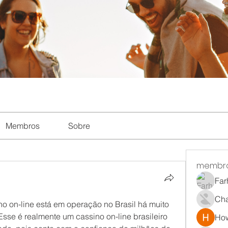
Membros
Sobre
membr
Far
Ch
o on-line está em operação no Brasil há muito 
 Esse é realmente um cassino on-line brasileiro 
How