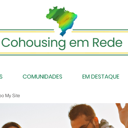
S
COMUNIDADES
EM DESTAQUE
po My Site