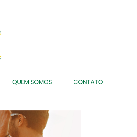
QUEM SOMOS
CONTATO