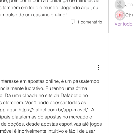
dade, pois conta com a confiança de milhões de 
Jer
as também em todo o mundo! Jogando aqui, eu 
impulso de um cassino on-line!
Ch
1 comentário
Ver todo
u interesse em apostas online, é um passatempo 
cialmente lucrativo. Eu tenho uma ótima 
 Dá uma olhada no site da Dafabet e no 
es oferecem. Você pode acessar todas as 
pp aqui: 
https://dafbet.com.br/app-movel/
 . A 
ipais plataformas de apostas no mercado e 
de opções, desde apostas esportivas até jogos 
óvel é incrivelmente intuitivo e fácil de usar, 