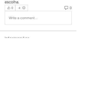
escolha.
0
0
Write a comment...
Informações
Bem-vindo ao grupo! Você pode se
conectar com outros membros
...
Leia Mais
membros
Farhad Shin
Seguir
ChatGPT Japan
Seguir
Howard Allison
Seguir
Jeremy
Seguir