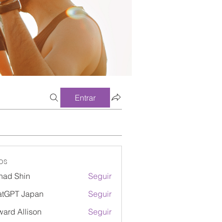
Entrar
os
had Shin
Seguir
atGPT Japan
Seguir
ard Allison
Seguir