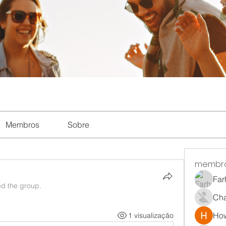
Membros
Sobre
membr
Far
ed the group.
Ch
How
1 visualização