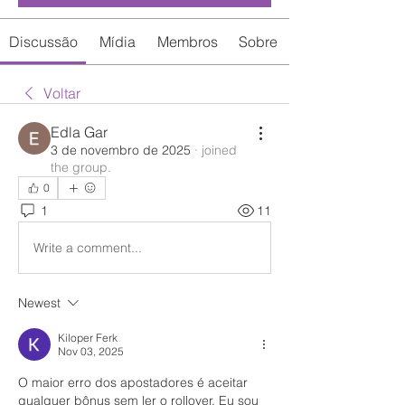
Discussão
Mídia
Membros
Sobre
Voltar
Edla Gar
3 de novembro de 2025
·
joined
the group.
0
1
11
Write a comment...
Newest
Kiloper Ferk
Nov 03, 2025
O maior erro dos apostadores é aceitar 
qualquer bônus sem ler o rollover. Eu sou 