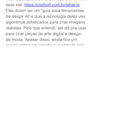
esse site: 
https://clothoff.com.br/what-is
 . 
Eles dizem ser um "guia para ferramentas 
de despir AI" e que a tecnologia deles usa 
algoritmos sofisticados para criar imagens 
realistas. Pelo que entendi, até dá pra usar 
para criar peças de arte digital e design 
de moda. Apesar disso, ainda fico um 
pouco cético em relação à qualidade real 
das imagens geradas. Acho que precisaria 
testar com uma foto minha para ter uma 
ideia melhor, mas por enquanto estou só 
na pesquisa.
Like
Reply
Informações
Bem-vindo ao grupo! Você pode se
conectar com outros membros
...
Leia Mais