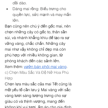
dồi dào.
Dáng mai rồng: Biểu trưng cho 
quyền lực, sức mạnh và may mắn 
lớn.
Bạn cũng nên chú ý đến gốc mai, nên 
chọn những cây có gốc to, thân sần 
sùi, và nhánh khẳng khiu để tạo ra sự 
vững vàng, chắc chắn. Những cây 
mai như vậy không chỉ đẹp mà còn 
phù hợp với nhiều không gian, từ 
phòng khách đến các sảnh lớn.
Xem thêm: 
vườn bán phôi mai vàng
.
c) Chọn Màu Sắc Và Độ Nở Hoa Phù 
Hợp
Chọn lựa màu sắc của mai Tết cũng là 
một yếu tố cần lưu ý. Mai vàng với sắc 
vàng tươi sáng tượng trưng cho sự 
giàu có và thịnh vượng, mang đến 
không khí vui tươi, ấm áp cho gia đình. 