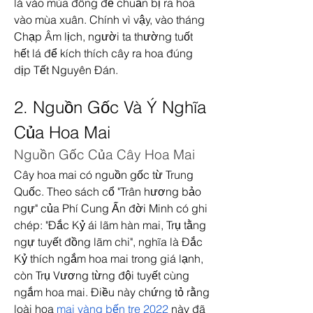
lá vào mùa đông để chuẩn bị ra hoa 
vào mùa xuân. Chính vì vậy, vào tháng 
Chạp Âm lịch, người ta thường tuốt 
hết lá để kích thích cây ra hoa đúng 
dịp Tết Nguyên Đán.
2. Nguồn Gốc Và Ý Nghĩa 
Của Hoa Mai
Nguồn Gốc Của Cây Hoa Mai
Cây hoa mai có nguồn gốc từ Trung 
Quốc. Theo sách cổ "Trân hương bảo 
ngự" của Phí Cung Ấn đời Minh có ghi 
chép: "Đắc Kỷ ái lãm hàn mai, Trụ tằng 
ngự tuyết đồng lãm chi", nghĩa là Đắc 
Kỷ thích ngắm hoa mai trong giá lạnh, 
còn Trụ Vương từng đội tuyết cùng 
ngắm hoa mai. Điều này chứng tỏ rằng 
loài hoa 
mai vàng bến tre 2022
 này đã 