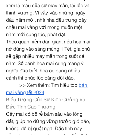
xem là màu của sự may mắn, tài lộc và 
thịnh vượng. Vì vậy, vào những ngày 
đầu năm mới, nhà nhà đều trưng bày 
chậu mai vàng với mong muốn một 
năm mới sung túc, phát đạt.
Theo quan niệm dân gian, nếu hoa mai 
nở đúng vào sáng mùng 1 Tết, gia chủ 
sẽ gặp nhiều may mắn trong suốt cả 
năm. Số cánh hoa mai cũng mang ý 
nghĩa đặc biệt, hoa có càng nhiều 
cánh thì phúc lộc càng dồi dào.
====>> Xem thêm: Tìm hiểu top 
bán 
mai vàng tết 2024
Biểu Tượng Của Sự Kiên Cường Và 
Đức Tính Cao Thượng
Cây mai có bộ rễ bám sâu vào lòng 
đất, giúp nó đứng vững trước gió bão, 
không dễ bị quật ngã. Đặc tính này 