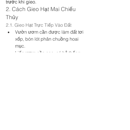
trước khi gieo.
2. Cách Gieo Hạt Mai Chiếu 
Thủy
2.1. Gieo Hạt Trực Tiếp Vào Đất
Vườn ươm cần được làm đất tơi 
xốp, bón lót phân chuồng hoai 
mục.
Liếp ươm cần cao, có hệ thống 
thoát nước.
Gieo theo hàng, khoảng cách 
hàng 20 cm, hạt cách nhau 10 cm.
Giữ ẩm cho đất, tránh kiến tha hạt.
2.2. Gieo Hạt Vào Bầu Nilon
Điểm mạnh: Cây lớn lên dễ vào 
chậu hoặc trồng.
Điểm yếu: Khó tưới nước nếu 
nguồn nước không tốt.
2.3. Ươm Hạt Vào Chậu Hoặc Thùng