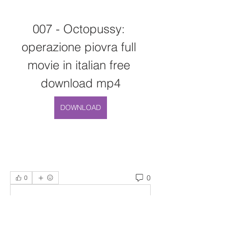
007 - Octopussy: 
operazione piovra full 
movie in italian free 
download mp4
DOWNLOAD
0
0
Write a comment...