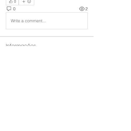
0
0
2
Write a comment...
Informações
Bem-vindo ao grupo! Você pode se
conectar com outros membros
...
Leia Mais
membros
Farhad Shin
Seguir
ChatGPT Japan
Seguir
Howard Allison
Seguir
Jeremy
Seguir