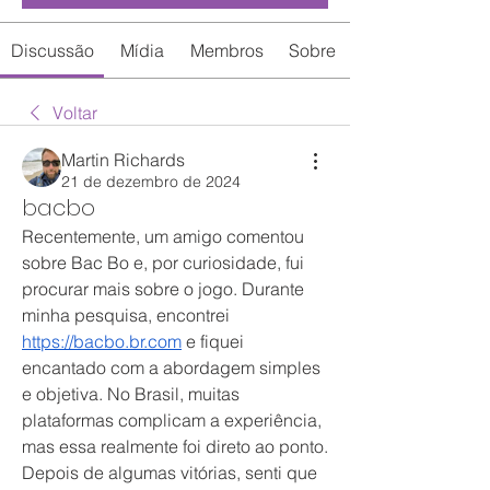
Discussão
Mídia
Membros
Sobre
Voltar
Martin Richards
21 de dezembro de 2024
bacbo
Recentemente, um amigo comentou 
sobre Bac Bo e, por curiosidade, fui 
procurar mais sobre o jogo. Durante 
minha pesquisa, encontrei 
https://bacbo.br.com
 e fiquei 
encantado com a abordagem simples 
e objetiva. No Brasil, muitas 
plataformas complicam a experiência, 
mas essa realmente foi direto ao ponto. 
Depois de algumas vitórias, senti que 