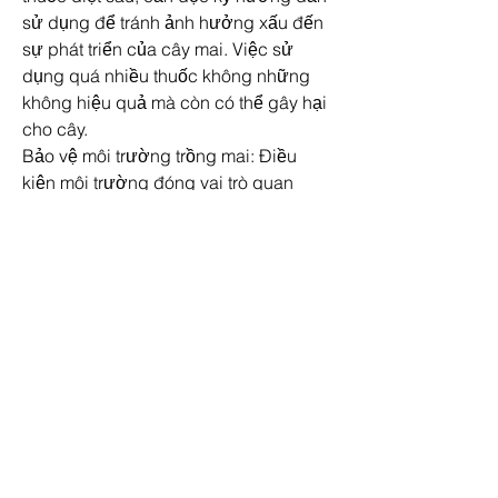
sử dụng để tránh ảnh hưởng xấu đến 
sự phát triển của cây mai. Việc sử 
dụng quá nhiều thuốc không những 
không hiệu quả mà còn có thể gây hại 
cho cây.
Bảo vệ môi trường trồng mai: Điều 
kiện môi trường đóng vai trò quan 
trọng trong việc ngăn ngừa sự phát 
triển của sâu bệnh. Cần giữ cho không 
gian trồng mai sạch sẽ, thoáng mát và 
tránh ẩm ướt. Ngoài ra, việc phun 
thuốc bảo vệ thực vật định kỳ cũng là 
biện pháp hữu hiệu để bảo vệ cây 
khỏi sâu cuốn lá.
Kiểm tra định kỳ: Người trồng 
những 
cây mai vàng khủng nhất việt nam
 nên 
thường xuyên kiểm tra cây để phát 
hiện sớm các dấu hiệu của sâu bệnh. 