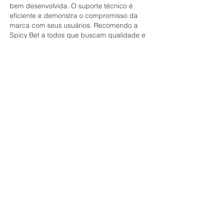
bem desenvolvida. O suporte técnico é 
eficiente e demonstra o compromisso da 
marca com seus usuários. Recomendo a 
Spicy Bet a todos que buscam qualidade e 
confiança.
Like
Reply
Show more comments
Informações
Bem-vindo ao grupo! Você pode se
conectar com outros membros
...
Leia Mais
membros
Farhad Shin
Seguir
ChatGPT Japan
Seguir