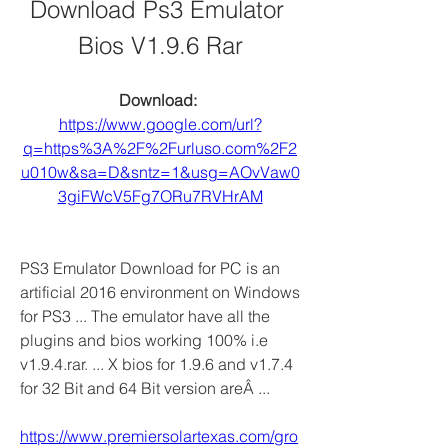
Download Ps3 Emulator 
Bios V1.9.6 Rar
Download: 
https://www.google.com/url?
q=https%3A%2F%2Furluso.com%2F2
u010w&sa=D&sntz=1&usg=AOvVaw0
3giFWcV5Fg7ORu7RVHrAM
PS3 Emulator Download for PC is an 
artificial 2016 environment on Windows 
for PS3 ... The emulator have all the 
plugins and bios working 100% i.e 
v1.9.4.rar. ... X bios for 1.9.6 and v1.7.4 
for 32 Bit and 64 Bit version areÂ ... 
https://www.premiersolartexas.com/gro