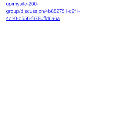
up/mysite-200-
group/discussion/4b882751-c2f1-
4c20-b556-f3790ffd6a6a
0
0
Escreva um comentário
Informações
Bem-vindo ao grupo! Você pode se
conectar com outros membros
...
Leia Mais
membros
Farhad Shin
Seguir
ChatGPT Japan
Seguir
Howard Allison
Seguir