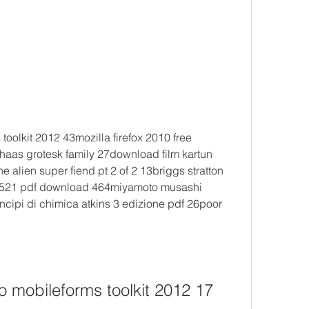
oolkit 2012 43mozilla firefox 2010 free 
aas grotesk family 27download film kartun 
e alien super fiend pt 2 of 2 13briggs stratton 
73521 pdf download 464miyamoto musashi 
cipi di chimica atkins 3 edizione pdf 26poor 
o mobileforms toolkit 2012 17