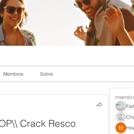
Membros
Sobre
membr
Far
Ch
TOP\\ Crack Resco 
How