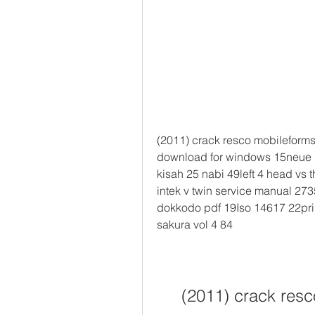
(2011) crack resco mobileforms t
download for windows 15neue h
kisah 25 nabi 49left 4 head vs th
intek v twin service manual 2
dokkodo pdf 19Iso 14617 22prin
sakura vol 4 84
(2011) crack resc