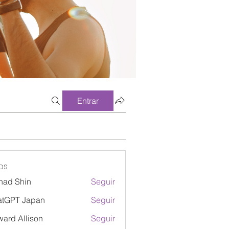
Entrar
os
had Shin
Seguir
atGPT Japan
Seguir
ard Allison
Seguir