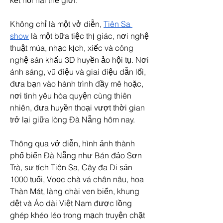
kết nối hai thế giới.
Không chỉ là một vở diễn, 
Tiên Sa 
show
 là một bữa tiệc thị giác, nơi nghệ 
thuật múa, nhạc kịch, xiếc và công 
nghệ sân khấu 3D huyền ảo hội tụ. Nơi 
ánh sáng, vũ điệu và giai điệu dẫn lối, 
đưa bạn vào hành trình đầy mê hoặc, 
nơi tình yêu hòa quyện cùng thiên 
nhiên, đưa huyền thoại vượt thời gian 
trở lại giữa lòng Đà Nẵng hôm nay.
Thông qua vở diễn, hình ảnh thành 
phố biển Đà Nẵng như Bán đảo Sơn 
Trà, sự tích Tiên Sa, Cây đa Di sản 
1000 tuổi, Voọc chà vá chân nâu, hoa 
Thàn Mát, làng chài ven biển, khung 
dệt và Áo dài Việt Nam được lồng 
ghép khéo léo trong mạch truyện chặt 