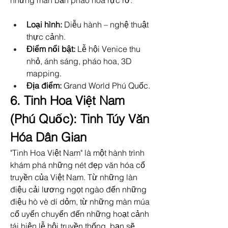
những màn bắn pháo hoa rực rỡ.
Loại hình:
 Diễu hành – nghệ thuật 
thực cảnh.
Điểm nổi bật:
 Lễ hội Venice thu 
nhỏ, ánh sáng, pháo hoa, 3D 
mapping.
Địa điểm:
 Grand World Phú Quốc.
6. Tinh Hoa Việt Nam 
(Phú Quốc): Tinh Túy Văn 
Hóa Dân Gian
"Tinh Hoa Việt Nam" là một hành trình 
khám phá những nét đẹp văn hóa cổ 
truyền của Việt Nam. Từ những làn 
điệu cải lương ngọt ngào đến những 
điệu hò vè dí dỏm, từ những màn múa 
cổ uyển chuyển đến những hoạt cảnh 
tái hiện lễ hội truyền thống, bạn sẽ 