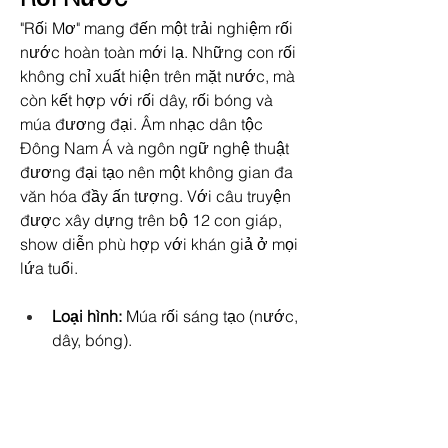
"Rối Mơ" mang đến một trải nghiệm rối 
nước hoàn toàn mới lạ. Những con rối 
không chỉ xuất hiện trên mặt nước, mà 
còn kết hợp với rối dây, rối bóng và 
múa đương đại. Âm nhạc dân tộc 
Đông Nam Á và ngôn ngữ nghệ thuật 
đương đại tạo nên một không gian đa 
văn hóa đầy ấn tượng. Với câu truyện 
được xây dựng trên bộ 12 con giáp, 
show diễn phù hợp với khán giả ở mọi 
lứa tuổi.
Loại hình:
 Múa rối sáng tạo (nước, 
dây, bóng).
Điểm nổi bật:
 Rối nghệ thuật đa 
hình thức, phối âm hiện đại, sân 
khấu đa ngôn ngữ.
Địa điểm:
 Nhà hát Đó, Vega City 