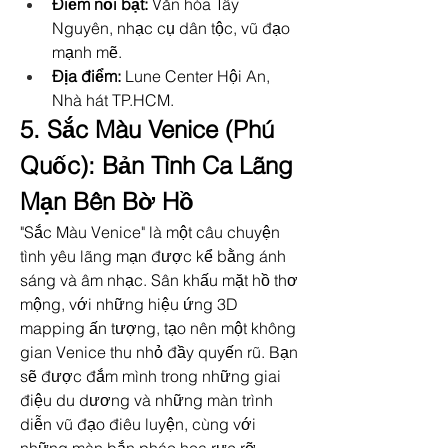
Điểm nổi bật:
 Văn hóa Tây 
Nguyên, nhạc cụ dân tộc, vũ đạo 
mạnh mẽ.
Địa điểm:
 Lune Center Hội An, 
Nhà hát TP.HCM.
5. Sắc Màu Venice (Phú 
Quốc): Bản Tình Ca Lãng 
Mạn Bên Bờ Hồ
"Sắc Màu Venice" là một câu chuyện 
tình yêu lãng mạn được kể bằng ánh 
sáng và âm nhạc. Sân khấu mặt hồ thơ 
mộng, với những hiệu ứng 3D 
mapping ấn tượng, tạo nên một không 
gian Venice thu nhỏ đầy quyến rũ. Bạn 
sẽ được đắm mình trong những giai 
điệu du dương và những màn trình 
diễn vũ đạo điêu luyện, cùng với 