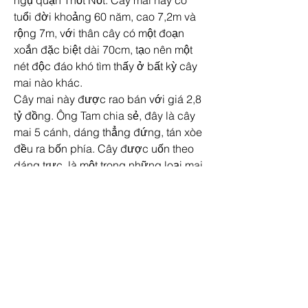
ngụ quận Thốt Nốt. Cây mai này có 
tuổi đời khoảng 60 năm, cao 7,2m và 
rộng 7m, với thân cây có một đoạn 
xoắn đặc biệt dài 70cm, tạo nên một 
nét độc đáo khó tìm thấy ở bất kỳ cây 
mai nào khác.
Cây mai này được rao bán với giá 2,8 
tỷ đồng. Ông Tam chia sẻ, đây là cây 
mai 5 cánh, dáng thẳng đứng, tán xòe 
đều ra bốn phía. Cây được uốn theo 
dáng trực, là một trong những loại mai 
quý hiếm và được nhiều người săn 
lùng trong các chợ hoa.
Sức Hút Của Cây Mai Vàng Miền Tây
Cây mai vàng không chỉ là một món 
quà tuyệt vời cho dịp Tết Nguyên Đán, 
mà còn là biểu tượng của sự phú quý 
và may mắn. Sự đặc biệt của những 
cây mai lớn tuổi, mang trong mình cả 