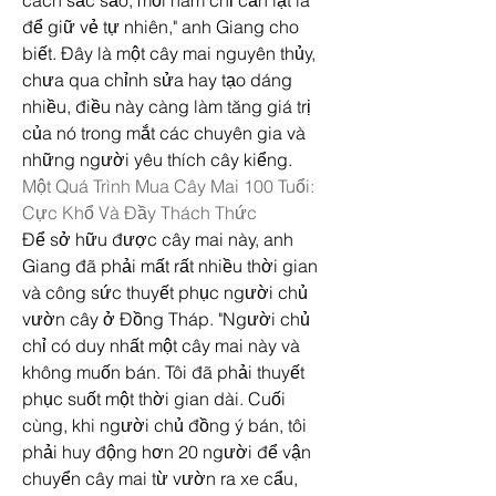
cách sắc sảo, mỗi năm chỉ cần lặt lá 
để giữ vẻ tự nhiên," anh Giang cho 
biết. Đây là một cây mai nguyên thủy, 
chưa qua chỉnh sửa hay tạo dáng 
nhiều, điều này càng làm tăng giá trị 
của nó trong mắt các chuyên gia và 
những người yêu thích cây kiểng.
Một Quá Trình Mua Cây Mai 100 Tuổi: 
Cực Khổ Và Đầy Thách Thức
Để sở hữu được cây mai này, anh 
Giang đã phải mất rất nhiều thời gian 
và công sức thuyết phục người chủ 
vườn cây ở Đồng Tháp. "Người chủ 
chỉ có duy nhất một cây mai này và 
không muốn bán. Tôi đã phải thuyết 
phục suốt một thời gian dài. Cuối 
cùng, khi người chủ đồng ý bán, tôi 
phải huy động hơn 20 người để vận 
chuyển cây mai từ vườn ra xe cẩu, 