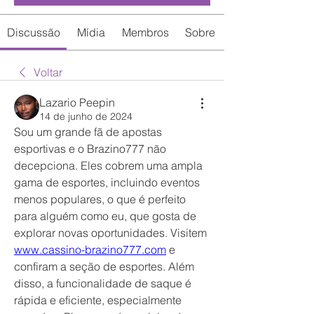
Discussão
Mídia
Membros
Sobre
Voltar
Lazario Peepin
14 de junho de 2024
Sou um grande fã de apostas 
esportivas e o Brazino777 não 
decepciona. Eles cobrem uma ampla 
gama de esportes, incluindo eventos 
menos populares, o que é perfeito 
para alguém como eu, que gosta de 
explorar novas oportunidades. Visitem 
www.cassino-brazino777.com
 e 
confiram a seção de esportes. Além 
disso, a funcionalidade de saque é 
rápida e eficiente, especialmente 