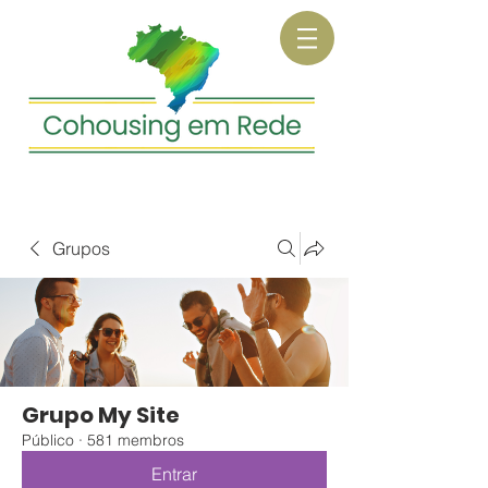
Grupos
Grupo My Site
Público
·
581 membros
Entrar