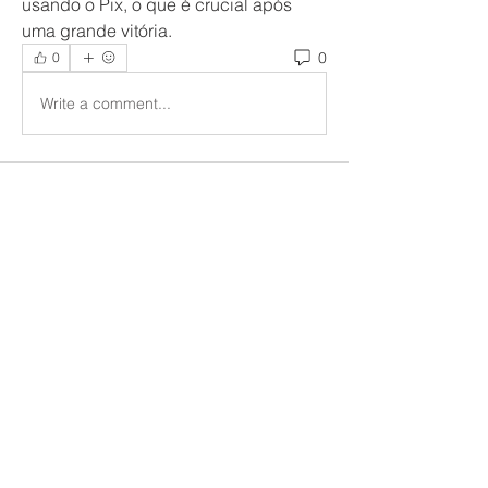
usando o Pix, o que é crucial após 
uma grande vitória.
0
0
Write a comment...
Informações
Bem-vindo ao grupo! Você pode se
conectar com outros membros
...
Leia Mais
membros
Farhad Shin
Seguir
ChatGPT Japan
Seguir
Howard Allison
Seguir