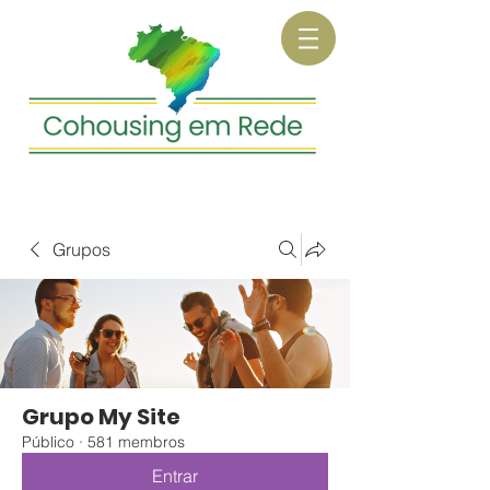
Grupos
Grupo My Site
Público
·
581 membros
Entrar