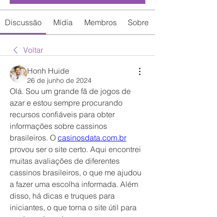
Discussão
Mídia
Membros
Sobre
Voltar
Honh Huide
26 de junho de 2024
Olá. Sou um grande fã de jogos de 
azar e estou sempre procurando 
recursos confiáveis para obter 
informações sobre cassinos 
brasileiros. O 
casinosdata.com.br
provou ser o site certo. Aqui encontrei 
muitas avaliações de diferentes 
cassinos brasileiros, o que me ajudou 
a fazer uma escolha informada. Além 
disso, há dicas e truques para 
iniciantes, o que torna o site útil para 