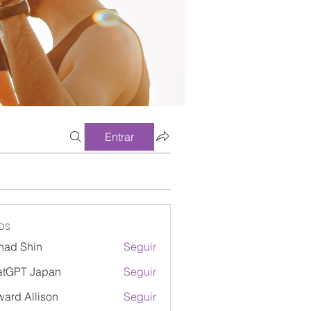
Entrar
os
had Shin
Seguir
atGPT Japan
Seguir
ard Allison
Seguir