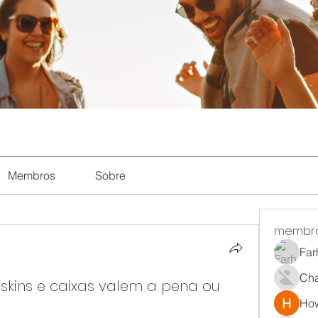
Membros
Sobre
membr
Far
Ch
 skins e caixas valem a pena ou
How