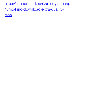
https://soundcloud.com/amedylanchap
/jump-king-download-extra-quality-
mac
0
0
Write a comment...
Informações
Bem-vindo ao grupo! Você pode se
conectar com outros membros
...
Leia Mais
membros
Farhad Shin
Seguir
ChatGPT Japan
Seguir
Howard Allison
Seguir