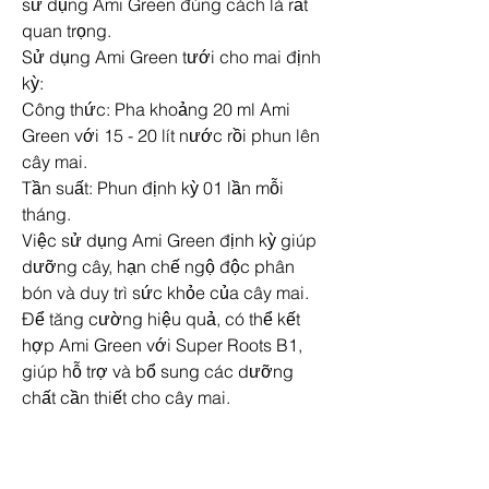
sử dụng Ami Green đúng cách là rất 
quan trọng.
Sử dụng Ami Green tưới cho mai định 
kỳ:
Công thức: Pha khoảng 20 ml Ami 
Green với 15 - 20 lít nước rồi phun lên 
cây mai.
Tần suất: Phun định kỳ 01 lần mỗi 
tháng.
Việc sử dụng Ami Green định kỳ giúp 
dưỡng cây, hạn chế ngộ độc phân 
bón và duy trì sức khỏe của cây mai. 
Để tăng cường hiệu quả, có thể kết 
hợp Ami Green với Super Roots B1, 
giúp hỗ trợ và bổ sung các dưỡng 
chất cần thiết cho cây mai.
Cách sử dụng Ami Green giải độc cho 
mai:
Công thức: Pha 20 ml Ami Green với 